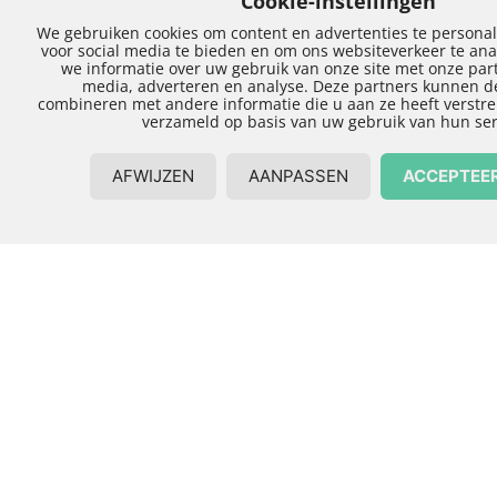
Altijd een uitbouw
die past bij uw
woning
Bij ARKA-BOUW begrijpen we dat een uitbouw
niet alleen functioneel moet zijn, maar ook
perfect moet aansluiten bij de bestaande stijl van
uw huis. Daarom besteden wij veel aandacht aan
de afwerking. Denk aan bijpassende kozijnen,
deuren en tegels. En wat dacht u van moderne
toevoegingen zoals een schuifpui, een vouwwand
op een veranda of openslaande deuren? Wij