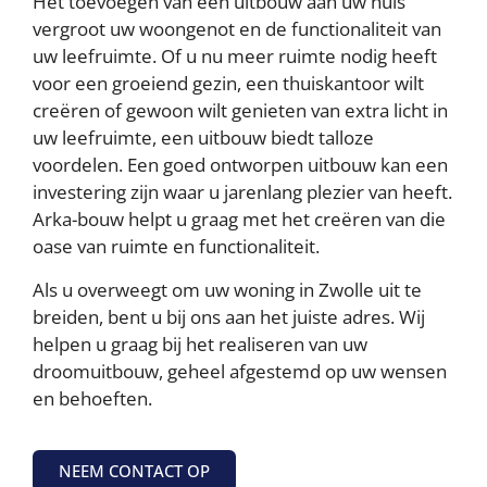
Het toevoegen van een uitbouw aan uw huis
vergroot uw woongenot en de functionaliteit van
AFWIJZEN
AANPASSEN
uw leefruimte. Of u nu meer ruimte nodig heeft
voor een groeiend gezin, een thuiskantoor wilt
ACCEPTEER ALLES
creëren of gewoon wilt genieten van extra licht in
uw leefruimte, een uitbouw biedt talloze
Contact opnemen
voordelen. Een goed ontworpen uitbouw kan een
investering zijn waar u jarenlang plezier van heeft.
Arka-bouw helpt u graag met het creëren van die
oase van ruimte en functionaliteit.
Als u overweegt om uw woning in Zwolle uit te
breiden, bent u bij ons aan het juiste adres. Wij
helpen u graag bij het realiseren van uw
droomuitbouw, geheel afgestemd op uw wensen
en behoeften.
NEEM CONTACT OP