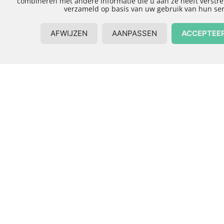
voor Arkabouw?
Arkabouw heeft meer dan 25 jaar ervaring in het
plaatsen en vervangen van dakkapellen. We
combineren vakmanschap met de
nieuwste
technieken
en materialen om ervoor te zorgen
dat jouw nieuwe dakkapel niet alleen functioneel,
maar ook esthetisch een echte aanwinst is voor je
huis.
Op maat gemaakte oplossingen:
elke woning is uniek, en dat geldt ook voor
jouw dakkapel. Wij bieden volledig op maat
gemaakte dakkapellen die passen bij de
stijl en afmetingen van je woning.
Snel en efficiënt:
we begrijpen dat het vervangen van een
dakkapel een grote klus is, maar wij zorgen