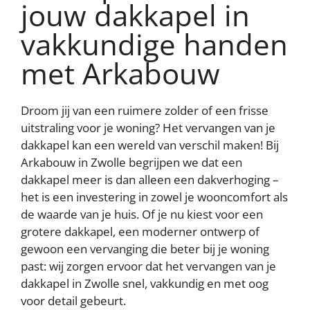
partners kunnen deze gegevens combineren met andere
jouw dakkapel in
informatie die u aan ze heeft verstrekt of die ze hebben
verzameld op basis van uw gebruik van hun services
vakkundige handen
AFWIJZEN
AANPASSEN
met Arkabouw
ACCEPTEER ALLES
Droom jij van een ruimere zolder of een frisse
Contact opnemen
uitstraling voor je woning? Het vervangen van je
dakkapel kan een wereld van verschil maken! Bij
Arkabouw in Zwolle begrijpen we dat een
dakkapel meer is dan alleen een dakverhoging –
het is een investering in zowel je wooncomfort als
de waarde van je huis. Of je nu kiest voor een
grotere dakkapel, een moderner ontwerp of
gewoon een vervanging die beter bij je woning
past: wij zorgen ervoor dat het vervangen van je
dakkapel in Zwolle snel, vakkundig en met oog
voor detail gebeurt.