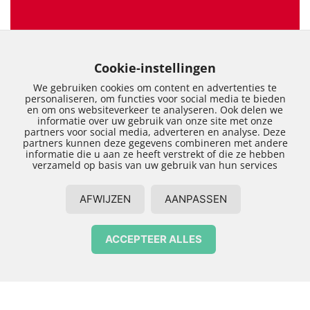
Cookie-instellingen
We gebruiken cookies om content en advertenties te
personaliseren, om functies voor social media te bieden
en om ons websiteverkeer te analyseren. Ook delen we
informatie over uw gebruik van onze site met onze
partners voor social media, adverteren en analyse. Deze
Timmerman
partners kunnen deze gegevens combineren met andere
informatie die u aan ze heeft verstrekt of die ze hebben
verzameld op basis van uw gebruik van hun services
Wij zoeken een timmerman voor de regio Zwolle.
AFWIJZEN
AANPASSEN
Je taken bestaan uit:
ACCEPTEER ALLES
Het zelfstandig uitvoeren van diverse
timmerwerkzaamheden op het gebied van
Contact opnemen
woningbouw en renovaties;
Het meedenken in het bouwproces om dit