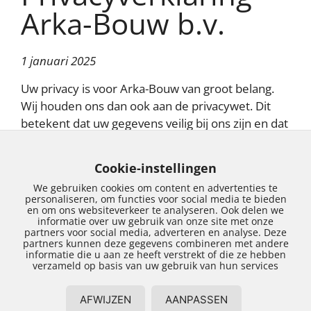
Arka-Bouw b.v.
1 januari 2025
Uw privacy is voor Arka-Bouw van groot belang.
Wij houden ons dan ook aan de privacywet. Dit
betekent dat uw gegevens veilig bij ons zijn en dat
wij ze altijd netjes gebruiken. In deze
privacyverklaring leggen we uit wat we bij de
Cookie-instellingen
website van Arka-Bouw allemaal doen met
We gebruiken cookies om content en advertenties te
informatie die we over u te weten komen.
personaliseren, om functies voor social media te bieden
en om ons websiteverkeer te analyseren. Ook delen we
Als u vragen hebt, of wilt weten wat we precies
informatie over uw gebruik van onze site met onze
partners voor social media, adverteren en analyse. Deze
van u bijhouden, neem dan contact op met Arka-
partners kunnen deze gegevens combineren met andere
Bouw.
informatie die u aan ze heeft verstrekt of die ze hebben
verzameld op basis van uw gebruik van hun services
Contactformulier en Nieuwsbrief
Met het contactformulier kunt u ons vragen
AFWIJZEN
AANPASSEN