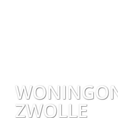
WONINGO
ZWOLLE