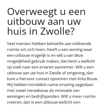
en om ons websiteverkeer te analyseren. Ook delen we
Overweegt u een
informatie over uw gebruik van onze site met onze
partners voor social media, adverteren en analyse. Deze
partners kunnen deze gegevens combineren met andere
uitbouw aan uw
informatie die u aan ze heeft verstrekt of die ze hebben
verzameld op basis van uw gebruik van hun services
huis in Zwolle?
AFWIJZEN
AANPASSEN
Veel mensen hebben behoefte aan voldoende
ACCEPTEER ALLES
ruimte om zich heen. Heeft u een woning waar
een uitbouw mogelijk is en wilt u van deze
Contact opnemen
mogelijkheid gebruik maken, dan bent u wellicht
op zoek naar een ervaren aannemer. Wilt u een
uitbouw aan uw huis in Zwolle of omgeving, dan
kunt u hiervoor contact opnemen met Arka Bouw.
Wij hebben inmiddels ruime ervaring opgedaan
met zowel nieuwbouw als renovatie van
woningen en bedrijfspanden. Wilt u meer ruimte
creëren, dan is een uitbouw wellicht een