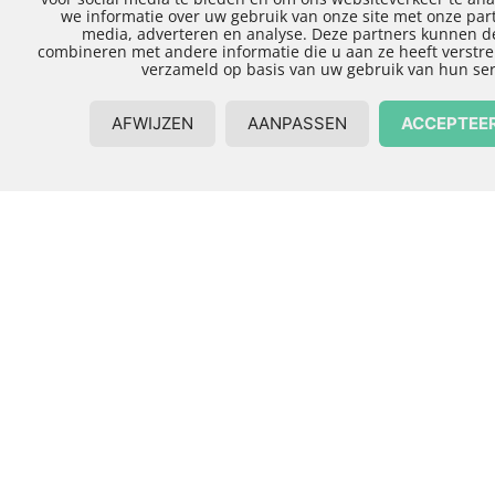
Uitbouw in Raalte
met kwalitatief
goed materiaal
Bij de realisatie van een uitbouw in Raalte kiezen
we voor het gebruik van kwalitatief zeer goede
materialen. Op deze manier bent u ervan
verzekerd, dat u een lange tijd geen omkijken
meer heeft naar de uitbouw aan uw woning.
Vooraf
adviseren
we u graag over de
verschillende materialen welke gebruikt kunnen
worden. Kiest u bijvoorbeeld voor kozijnen van