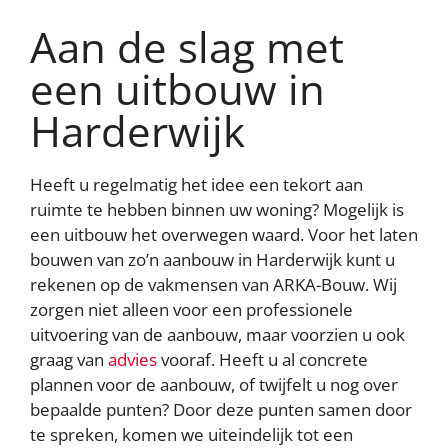
en om ons websiteverkeer te analyseren. Ook delen we
informatie over uw gebruik van onze site met onze
Aan de slag met
partners voor social media, adverteren en analyse. Deze
partners kunnen deze gegevens combineren met andere
informatie die u aan ze heeft verstrekt of die ze hebben
een uitbouw in
verzameld op basis van uw gebruik van hun services
Harderwijk
AFWIJZEN
AANPASSEN
Heeft u regelmatig het idee een tekort aan
ACCEPTEER ALLES
ruimte te hebben binnen uw woning? Mogelijk is
Contact opnemen
een uitbouw het overwegen waard. Voor het laten
bouwen van zo’n aanbouw in Harderwijk kunt u
rekenen op de vakmensen van ARKA-Bouw. Wij
zorgen niet alleen voor een professionele
uitvoering van de aanbouw, maar voorzien u ook
graag van
advies
vooraf. Heeft u al concrete
plannen voor de aanbouw, of twijfelt u nog over
bepaalde punten? Door deze punten samen door
te spreken, komen we uiteindelijk tot een