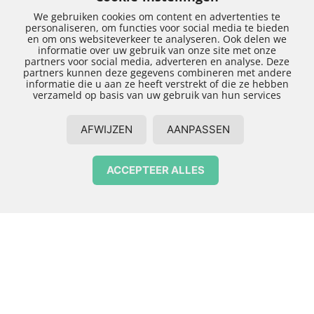
We gebruiken cookies om content en advertenties te
personaliseren, om functies voor social media te bieden
en om ons websiteverkeer te analyseren. Ook delen we
Overige diensten
informatie over uw gebruik van onze site met onze
partners voor social media, adverteren en analyse. Deze
partners kunnen deze gegevens combineren met andere
informatie die u aan ze heeft verstrekt of die ze hebben
verzameld op basis van uw gebruik van hun services
Arka-Bouw biedt u een breed scala aan diensten en
heeft geruime ervaring in het uitvoeren van deze
AFWIJZEN
AANPASSEN
bouwwerkzaamheden. Voor vrijwel alles op het gebied
van onderhoud, verbouw en nieuwbouw bent u bij ons
ACCEPTEER ALLES
aan het juiste adres.
Contact opnemen
Hier treft u een overzicht aan van de meest
voorkomende diensten die Arkabouw realiseert. Klik
op één van de diensten voor meer informatie.
Dakkapel
Erker
Landhuis