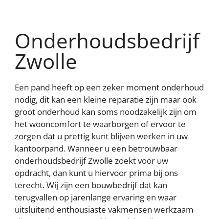
personaliseren, om functies voor social media te bieden
en om ons websiteverkeer te analyseren. Ook delen we
informatie over uw gebruik van onze site met onze
partners voor social media, adverteren en analyse. Deze
Onderhoudsbedrijf
partners kunnen deze gegevens combineren met andere
informatie die u aan ze heeft verstrekt of die ze hebben
Zwolle
verzameld op basis van uw gebruik van hun services
AFWIJZEN
AANPASSEN
Een pand heeft op een zeker moment onderhoud
nodig, dit kan een kleine reparatie zijn maar ook
ACCEPTEER ALLES
groot onderhoud kan soms noodzakelijk zijn om
het wooncomfort te waarborgen of ervoor te
Contact opnemen
zorgen dat u prettig kunt blijven werken in uw
kantoorpand. Wanneer u een betrouwbaar
onderhoudsbedrijf Zwolle zoekt voor uw
opdracht, dan kunt u hiervoor prima bij ons
terecht. Wij zijn een bouwbedrijf dat kan
terugvallen op jarenlange ervaring en waar
uitsluitend enthousiaste vakmensen werkzaam