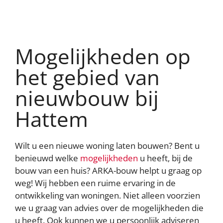
Cookie-instellingen
We gebruiken cookies om content en advertenties te
personaliseren, om functies voor social media te bieden
en om ons websiteverkeer te analyseren. Ook delen we
Mogelijkheden op
informatie over uw gebruik van onze site met onze
partners voor social media, adverteren en analyse. Deze
partners kunnen deze gegevens combineren met andere
het gebied van
informatie die u aan ze heeft verstrekt of die ze hebben
verzameld op basis van uw gebruik van hun services
nieuwbouw bij
AFWIJZEN
AANPASSEN
Hattem
ACCEPTEER ALLES
Wilt u een nieuwe woning laten bouwen? Bent u
Contact opnemen
benieuwd welke
mogelijkheden
u heeft, bij de
bouw van een huis? ARKA-bouw helpt u graag op
weg! Wij hebben een ruime ervaring in de
ontwikkeling van woningen. Niet alleen voorzien
we u graag van advies over de mogelijkheden die
u heeft. Ook kunnen we u persoonlijk adviseren