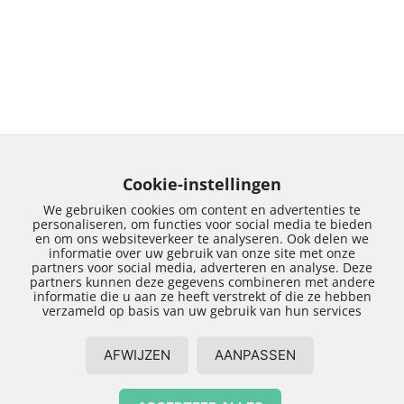
Cookie-instellingen
We gebruiken cookies om content en advertenties te
personaliseren, om functies voor social media te bieden
en om ons websiteverkeer te analyseren. Ook delen we
informatie over uw gebruik van onze site met onze
partners voor social media, adverteren en analyse. Deze
partners kunnen deze gegevens combineren met andere
Lichtstraat Zwolle
informatie die u aan ze heeft verstrekt of die ze hebben
verzameld op basis van uw gebruik van hun services
Een lichtstraat is een constructie op het dak van
AFWIJZEN
AANPASSEN
een huis of bedrijfspand die wordt voorzien van
glas om zodoende daglicht via het dak naar