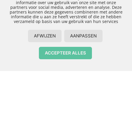
informatie over uw gebruik van onze site met onze
Nieuwbouwproject
partners voor social media, adverteren en analyse. Deze
partners kunnen deze gegevens combineren met andere
met isolatiebouw in
informatie die u aan ze heeft verstrekt of die ze hebben
verzameld op basis van uw gebruik van hun services
Zwolle laten
AFWIJZEN
AANPASSEN
uitvoeren
ACCEPTEER ALLES
Bent u op zoek naar een mogelijkheid om bij een
Contact opnemen
nieuwbouwproject voor geconditioneerde
ruimtes te zorgen? Denk bijvoorbeeld aan een
wijnkelder, een vriescel voor het bewaren van
voedingsmiddelen, enzovoorts. In dat geval helpt
Arka-Bouw u graag met isolatiebouw in Zwolle. Als
ervaren bouwbedrijf kunnen we u vrijwel altijd
een passende oplossing aanbieden, die aansluit
op uw persoonlijke wensen. Uw wensen kunnen
gericht zijn op de temperatuur binnen de