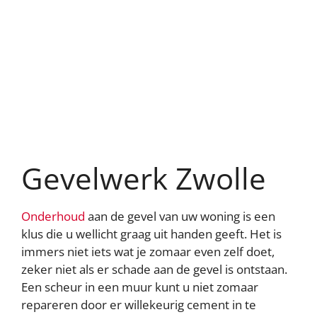
Cookie-instellingen
We gebruiken cookies om content en advertenties te
personaliseren, om functies voor social media te bieden
en om ons websiteverkeer te analyseren. Ook delen we
informatie over uw gebruik van onze site met onze
partners voor social media, adverteren en analyse. Deze
partners kunnen deze gegevens combineren met andere
informatie die u aan ze heeft verstrekt of die ze hebben
verzameld op basis van uw gebruik van hun services
Gevelwerk Zwolle
AFWIJZEN
AANPASSEN
Onderhoud
aan de gevel van uw woning is een
klus die u wellicht graag uit handen geeft. Het is
ACCEPTEER ALLES
immers niet iets wat je zomaar even zelf doet,
Contact opnemen
zeker niet als er schade aan de gevel is ontstaan.
Een scheur in een muur kunt u niet zomaar
repareren door er willekeurig cement in te