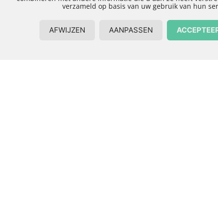
Uw aannemer
Zwolle is ervaren
aannemersbedrijf
Arka-Bouw
Van begin tot eind biedt Arka-Bouw als aannemer
Zwolle een juiste aanpak bij uw bouw- of
onderhoudsproject. Eventueel benodigde
vergunningen worden door ons geregeld en in
overleg worden alle werkzaamheden met
kwaliteit uitgevoerd. Gespecialiseerd in
nieuwbouw, verbouw en onderhoud, kunt u ons
als aannemersbedrijf inschakelen voor veelzijdige
werkzaamheden aan uw woning, pand, landhuis
of woonboerderij. Wij kunnen van dienst zijn met