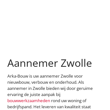
Cookie-instellingen
We gebruiken cookies om content en advertenties te
personaliseren, om functies voor social media te bieden
en om ons websiteverkeer te analyseren. Ook delen we
informatie over uw gebruik van onze site met onze
partners voor social media, adverteren en analyse. Deze
partners kunnen deze gegevens combineren met andere
Aannemer Zwolle
informatie die u aan ze heeft verstrekt of die ze hebben
verzameld op basis van uw gebruik van hun services
Arka-Bouw is uw aannemer Zwolle voor
AFWIJZEN
AANPASSEN
nieuwbouw, verbouw en onderhoud. Als
aannemer in Zwolle bieden wij door geruime
ACCEPTEER ALLES
ervaring de juiste aanpak bij
bouwwerkzaamheden
rond uw woning of
Contact opnemen
bedrijfspand. Het leveren van kwaliteit staat