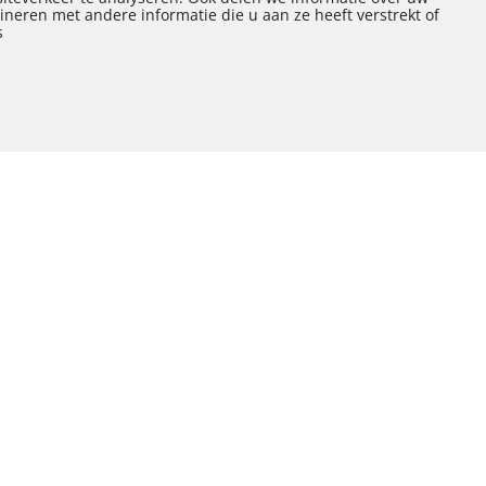
neren met andere informatie die u aan ze heeft verstrekt of
s
Contact
opnemen
ALLE PROJECTEN