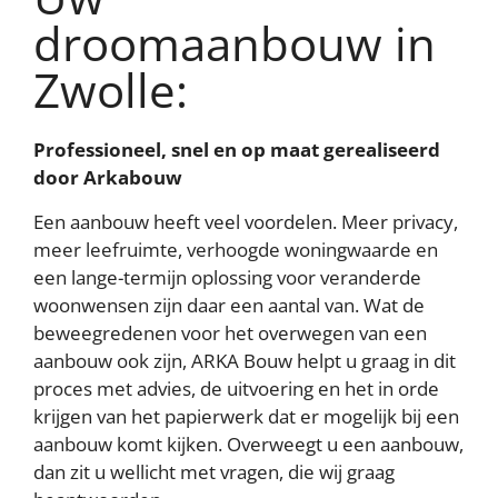
droomaanbouw in
Zwolle:
Cookie-instellingen
We gebruiken cookies om content en advertenties te
personaliseren, om functies voor social media te bieden
en om ons websiteverkeer te analyseren. Ook delen we
Professioneel, snel en op maat gerealiseerd
informatie over uw gebruik van onze site met onze
door Arkabouw
partners voor social media, adverteren en analyse. Deze
partners kunnen deze gegevens combineren met andere
informatie die u aan ze heeft verstrekt of die ze hebben
Een aanbouw heeft veel voordelen. Meer privacy,
verzameld op basis van uw gebruik van hun services
meer leefruimte, verhoogde woningwaarde en
een lange-termijn oplossing voor veranderde
AFWIJZEN
AANPASSEN
woonwensen zijn daar een aantal van. Wat de
beweegredenen voor het overwegen van een
ACCEPTEER ALLES
aanbouw ook zijn, ARKA Bouw helpt u graag in dit
proces met advies, de uitvoering en het in orde
Contact opnemen
krijgen van het papierwerk dat er mogelijk bij een
aanbouw komt kijken. Overweegt u een aanbouw,
dan zit u wellicht met vragen, die wij graag